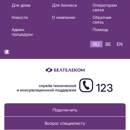
Основная
Для дома
Для бизнеса
Операторам
связи
навигация
Новости
О компании
Обратная
RU
связь
Админ.
Помощь
процедуры
RU
BE
EN
123
служба технической
и консультационной поддержки
Подключить
Вопрос специалисту