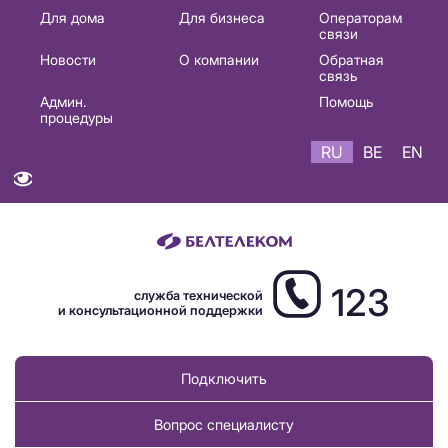
Основная
Для дома
Для бизнеса
Операторам
связи
навигация
Новости
О компании
Обратная
RU
связь
Админ.
Помощь
процедуры
RU
BE
EN
123
служба технической
и консультационной поддержки
Подключить
Вопрос специалисту