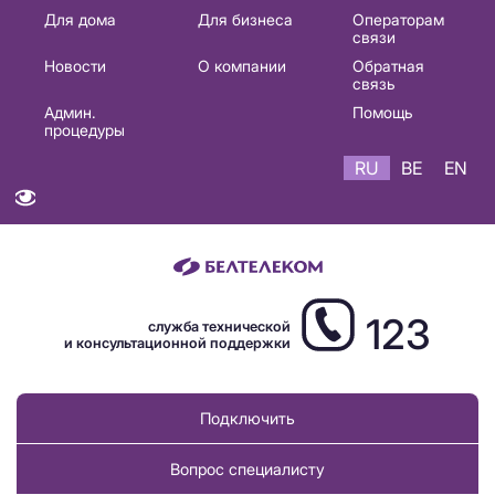
Основная
Для дома
Для бизнеса
Операторам
связи
навигация
Новости
О компании
Обратная
RU
связь
Админ.
Помощь
процедуры
RU
BE
EN
123
служба технической
и консультационной поддержки
Подключить
Вопрос специалисту