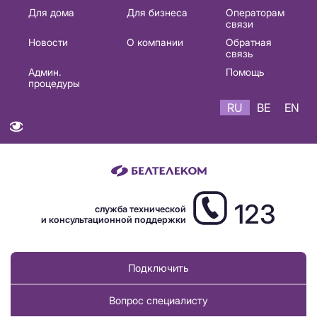
Основная
Для дома
Для бизнеса
Операторам
связи
навигация
Новости
О компании
Обратная
RU
связь
Админ.
Помощь
процедуры
RU
BE
EN
123
служба технической
и консультационной поддержки
Подключить
Вопрос специалисту