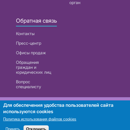
орган
Обратная связь
Контакты
Пресс-центр
Офисы продаж
Обращения
граждан и
юридических лиц
Вопрос
специалисту
РУП «Белтелеком». УНП 101007741
Для обеспечения удобства пользователей сайта
используются cookies
Политика использования файлов cookies
Поиск
Принять
Отклонить