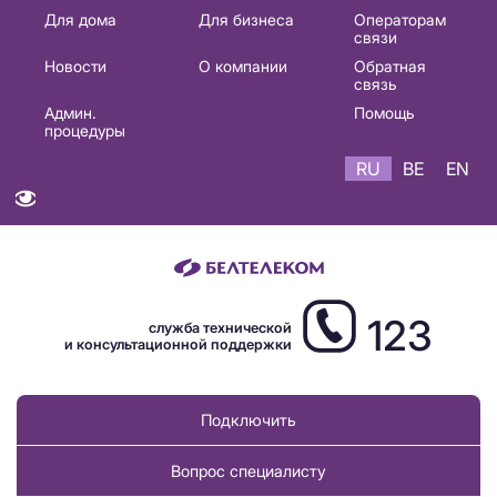
Основная
Для дома
Для бизнеса
Операторам
связи
навигация
Новости
О компании
Обратная
RU
связь
Админ.
Помощь
процедуры
RU
BE
EN
123
служба технической
и консультационной поддержки
Подключить
Вопрос специалисту