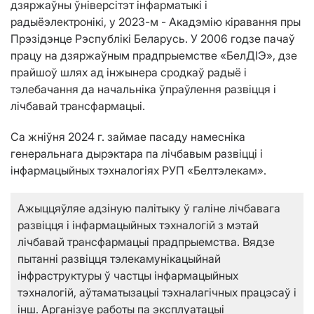
дзяржаўны ўніверсітэт інфарматыкі і
радыёэлектронікі, у 2023-м - Акадэмію кіравання пры
Прэзідэнце Рэспублікі Беларусь. У 2006 годзе пачаў
працу на дзяржаўным прадпрыемстве «БелДІЭ», дзе
прайшоў шлях ад інжынера сродкаў радыё і
тэлебачання да начальніка ўпраўлення развіцця і
лічбавай трансфармацыі.
Са жніўня 2024 г. займае пасаду намесніка
генеральнага дырэктара па лічбавым развіцці і
інфармацыйных тэхналогіях РУП «Белтэлекам».
Ажыццяўляе адзіную палітыку ў галіне лічбавага
развіцця і інфармацыйных тэхналогій з мэтай
лічбавай трансфармацыі прадпрыемства. Вядзе
пытанні развіцця тэлекамунікацыйнай
інфраструктуры ў частцы інфармацыйных
тэхналогій, аўтаматызацыі тэхналагічных працэсаў і
інш. Арганізуе работы па эксплуатацыі