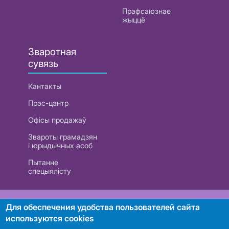
Прафсаюзнае
жыццё
Зваротная
сувязь
Кантакты
Прэс-цэнтр
Офісы продажаў
Звароты грамадзян
і юрыдычных асоб
Пытанне
спецыялісту
РУП «Белтэлекам». УНП 101007741
Для обеспечения удобства пользователей сайта
используются cookies