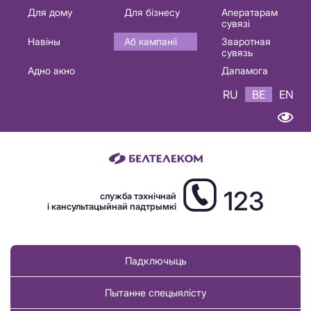
Основная
Для дому
Для бізнесу
Аператарам
сувязі
навигация
Навіны
Аб кампаніі
Зваротная
BE
сувязь
Адно акно
Дапамога
RU
BE
EN
123
служба тэхнічнай
і кансультацыйнай падтрымкі
Падключыць
Пытанне спецыялісту