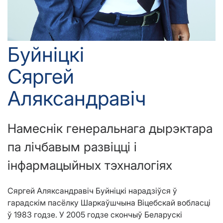
Буйніцкі
Сяргей
Аляксандравіч
Намеснік генеральнага дырэктара
па лічбавым развіцці і
інфармацыйных тэхналогіях
Сяргей Аляксандравіч Буйніцкі нарадзіўся ў
гарадскім пасёлку Шаркаўшчына Віцебскай вобласці
ў 1983 годзе. У 2005 годзе скончыў Беларускі