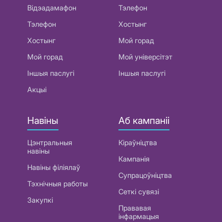
Відэадамафон
Тэлефон
Тэлефон
Хостынг
Хостынг
Мой горад
Мой горад
Мой універсітэт
Іншыя паслугі
Іншыя паслугі
Акцыі
Навіны
Аб кампаніі
Цэнтральныя
Кіраўніцтва
навіны
Кампанія
Навіны філіялаў
Супрацоўніцтва
Тэхнічныя работы
Сеткі сувязі
Закупкі
Прававая
інфармацыя