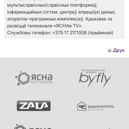
мультысэрвісных/сэрвісных платформаў,
інфармацыйных сістэм, цэнтраў апрацоўкі даных,
апаратна-праграмных комплексаў. Адказвае за
развіццё тэлеканала «ЯСНАе TV».
Службовы тэлефон: +375 17 2171006 (прыёмная)
Друк