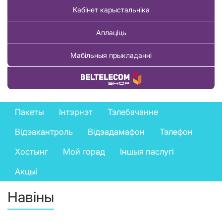
Кабінет карыстальніка
Аплаціць
Мабільныя прыкладанні
Купіць тавар
Private
Пакеты
Інтэрнэт
Тэлебачанне
services
Відэакантроль
Відэадамафон
Тэлефон
menu
Хостынг
Мой горад
Іншыя паслугі
Акцыі
Навіны