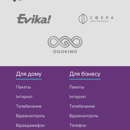
Для дому
Для бізнесу
Пакеты
Пакеты
Інтэрнэт
Інтэрнэт
Тэлебачанне
Тэлебачанне
Відэакантроль
Відэакантроль
Відэадамафон
Тэлефон