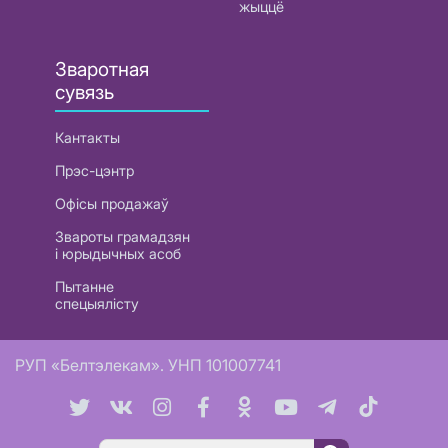
жыццё
Зваротная
сувязь
Кантакты
Прэс-цэнтр
Офісы продажаў
Звароты грамадзян
і юрыдычных асоб
Пытанне
спецыялісту
РУП «Белтэлекам». УНП 101007741
Пошук