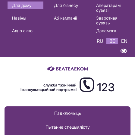
Основная
Для дому
Для бізнесу
Аператарам
сувязі
навигация
Навіны
Аб кампаніі
Зваротная
BE
сувязь
Адно акно
Дапамога
RU
BE
EN
123
служба тэхнічнай
і кансультацыйнай падтрымкі
Падключыць
Пытанне спецыялісту