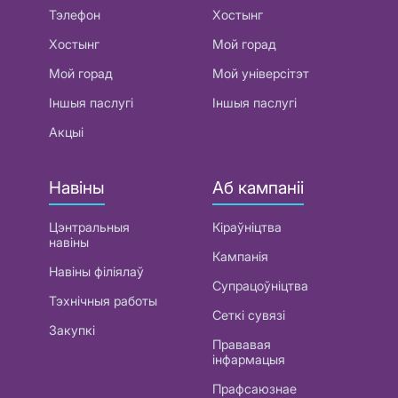
Тэлефон
Хостынг
Хостынг
Мой горад
Мой горад
Мой універсітэт
Іншыя паслугі
Іншыя паслугі
Акцыі
Навіны
Аб кампаніі
Цэнтральныя
Кіраўніцтва
навіны
Кампанія
Навіны філіялаў
Супрацоўніцтва
Тэхнічныя работы
Сеткі сувязі
Закупкі
Прававая
інфармацыя
Прафсаюзнае