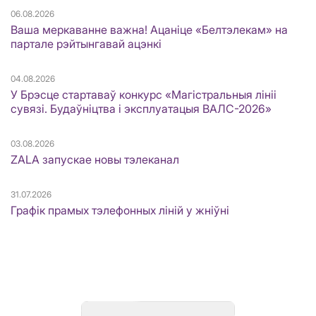
06.08.2026
Ваша меркаванне важна! Ацаніце «Белтэлекам» на
партале рэйтынгавай ацэнкі
04.08.2026
У Брэсце стартаваў конкурс «Магістральныя лініі
сувязі. Будаўніцтва і эксплуатацыя ВАЛС-2026»
03.08.2026
ZALA запускае новы тэлеканал
31.07.2026
Графік прамых тэлефонных ліній у жніўні