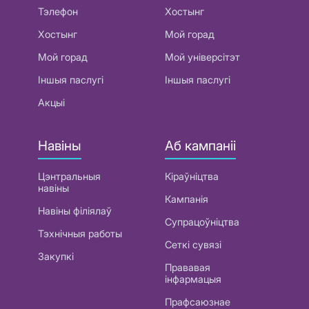
Тэлефон
Хостынг
Хостынг
Мой горад
Мой горад
Мой універсітэт
Іншыя паслугі
Іншыя паслугі
Акцыі
Навіны
Аб кампаніі
Цэнтральныя
Кіраўніцтва
навіны
Кампанія
Навіны філіялаў
Супрацоўніцтва
Тэхнічныя работы
Сеткі сувязі
Закупкі
Прававая
інфармацыя
Прафсаюзнае