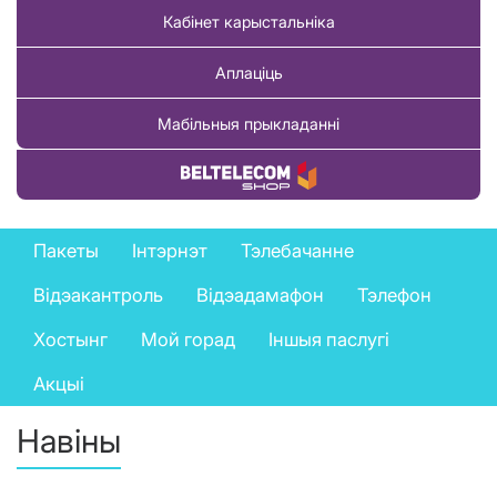
Кабінет карыстальніка
Аплаціць
Мабільныя прыкладанні
Купіць тавар
Private
Пакеты
Інтэрнэт
Тэлебачанне
services
Відэакантроль
Відэадамафон
Тэлефон
menu
Хостынг
Мой горад
Іншыя паслугі
Акцыі
Навіны