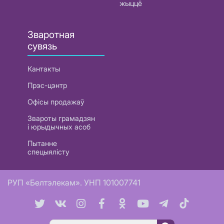
жыццё
Зваротная
сувязь
Кантакты
Прэс-цэнтр
Офісы продажаў
Звароты грамадзян
і юрыдычных асоб
Пытанне
спецыялісту
РУП «Белтэлекам». УНП 101007741
Пошук