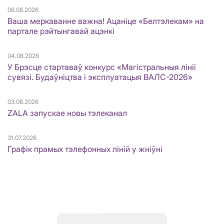
06.08.2026
Ваша меркаванне важна! Ацаніце «Белтэлекам» на
партале рэйтынгавай ацэнкі
04.08.2026
У Брэсце стартаваў конкурс «Магістральныя лініі
сувязі. Будаўніцтва і эксплуатацыя ВАЛС-2026»
03.08.2026
ZALA запускае новы тэлеканал
31.07.2026
Графік прамых тэлефонных ліній у жніўні