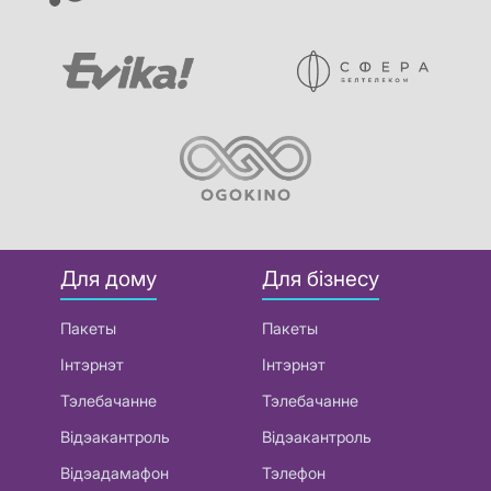
Для дому
Для бізнесу
Пакеты
Пакеты
Інтэрнэт
Інтэрнэт
Тэлебачанне
Тэлебачанне
Відэакантроль
Відэакантроль
Відэадамафон
Тэлефон