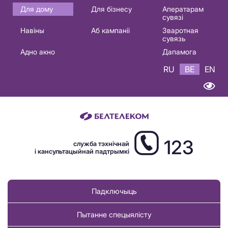
Основная
Для дому
Для бізнесу
Аператарам
сувязі
навигация
Навіны
Аб кампаніі
Зваротная
BE
сувязь
Адно акно
Дапамога
RU
BE
EN
123
служба тэхнічнай
і кансультацыйнай падтрымкі
Падключыць
Пытанне спецыялісту