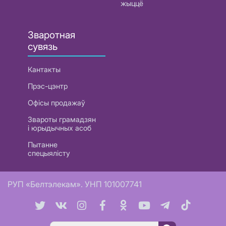
жыццё
Зваротная
сувязь
Кантакты
Прэс-цэнтр
Офісы продажаў
Звароты грамадзян
і юрыдычных асоб
Пытанне
спецыялісту
РУП «Белтэлекам». УНП 101007741
Пошук