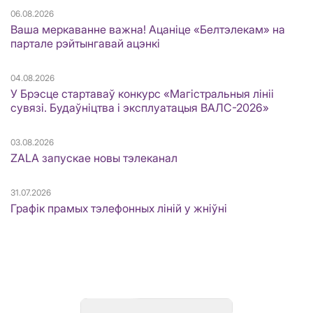
06.08.2026
Ваша меркаванне важна! Ацаніце «Белтэлекам» на
партале рэйтынгавай ацэнкі
04.08.2026
У Брэсце стартаваў конкурс «Магістральныя лініі
сувязі. Будаўніцтва і эксплуатацыя ВАЛС-2026»
03.08.2026
ZALA запускае новы тэлеканал
31.07.2026
Графік прамых тэлефонных ліній у жніўні