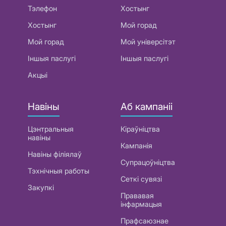
Тэлефон
Хостынг
Хостынг
Мой горад
Мой горад
Мой універсітэт
Іншыя паслугі
Іншыя паслугі
Акцыі
Навіны
Аб кампаніі
Цэнтральныя
Кіраўніцтва
навіны
Кампанія
Навіны філіялаў
Супрацоўніцтва
Тэхнічныя работы
Сеткі сувязі
Закупкі
Прававая
інфармацыя
Прафсаюзнае