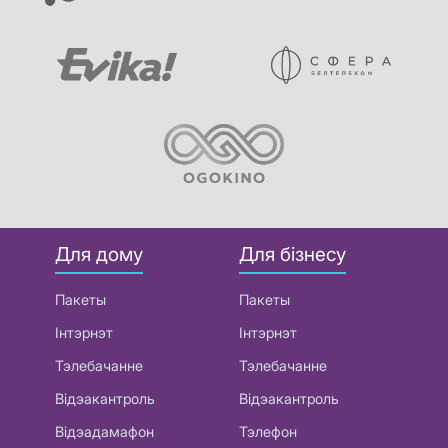
Для дому
Для бізнесу
Пакеты
Пакеты
Інтэрнэт
Інтэрнэт
Тэлебачанне
Тэлебачанне
Відэакантроль
Відэакантроль
Відэадамафон
Тэлефон