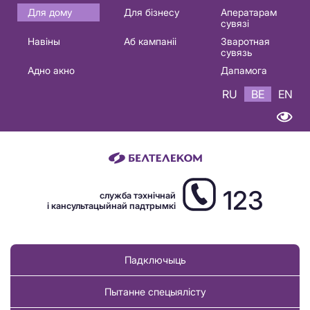
Основная
Для дому
Для бізнесу
Аператарам
сувязі
навигация
Навіны
Аб кампаніі
Зваротная
BE
сувязь
Адно акно
Дапамога
RU
BE
EN
123
служба тэхнічнай
і кансультацыйнай падтрымкі
Падключыць
Пытанне спецыялісту