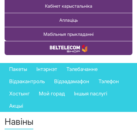
Кабінет карыстальніка
Аплаціць
Мабільныя прыкладанні
Купіць тавар
Private
Пакеты
Інтэрнэт
Тэлебачанне
services
Відэакантроль
Відэадамафон
Тэлефон
menu
Хостынг
Мой горад
Іншыя паслугі
Акцыі
Навіны