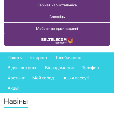
Кабінет карыстальніка
Аплаціць
Мабільныя прыкладанні
Купіць тавар
Private
Пакеты
Інтэрнэт
Тэлебачанне
services
Відэакантроль
Відэадамафон
Тэлефон
menu
Хостынг
Мой горад
Іншыя паслугі
Акцыі
Навіны