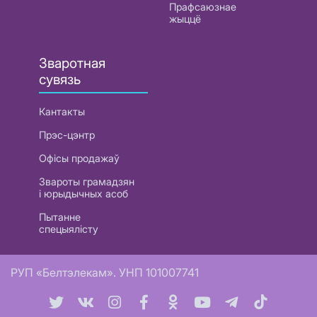
Прафсаюзнае
жыццё
Зваротная
сувязь
Кантакты
Прэс-цэнтр
Офісы продажаў
Звароты грамадзян
і юрыдычных асоб
Пытанне
спецыялісту
РУП «Белтэлекам». УНП 101007741