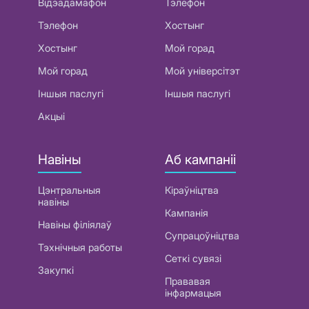
Відэадамафон
Тэлефон
Тэлефон
Хостынг
Хостынг
Мой горад
Мой горад
Мой універсітэт
Іншыя паслугі
Іншыя паслугі
Акцыі
Навіны
Аб кампаніі
Цэнтральныя
Кіраўніцтва
навіны
Кампанія
Навіны філіялаў
Супрацоўніцтва
Тэхнічныя работы
Сеткі сувязі
Закупкі
Прававая
інфармацыя