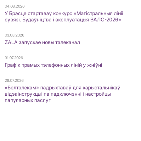
04.08.2026
У Брэсце стартаваў конкурс «Магістральныя лініі
сувязі. Будаўніцтва і эксплуатацыя ВАЛС-2026»
03.08.2026
ZALA запускае новы тэлеканал
31.07.2026
Графік прамых тэлефонных ліній у жніўні
28.07.2026
«Белтэлекам» падрыхтаваў для карыстальнікаў
відэаінструкцыі па падключэнні і настройцы
папулярных паслуг