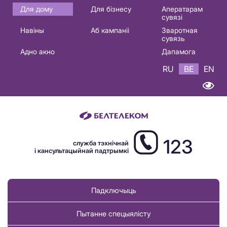
Основная
Для дому
Для бізнесу
Аператарам
сувязі
навигация
Навіны
Аб кампаніі
Зваротная
BE
сувязь
Адно акно
Дапамога
RU
BE
EN
123
служба тэхнічнай
і кансультацыйнай падтрымкі
Падключыць
Пытанне спецыялісту