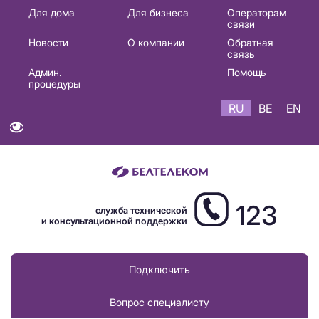
Основная
Для дома
Для бизнеса
Операторам
связи
навигация
Новости
О компании
Обратная
RU
связь
Админ.
Помощь
процедуры
RU
BE
EN
123
служба технической
и консультационной поддержки
Подключить
Вопрос специалисту