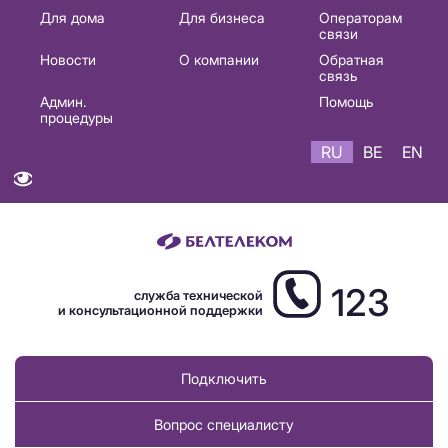
Основная
Для дома
Для бизнеса
Операторам
связи
навигация
Новости
О компании
Обратная
RU
связь
Админ.
Помощь
процедуры
RU
BE
EN
123
служба технической
и консультационной поддержки
Подключить
Вопрос специалисту