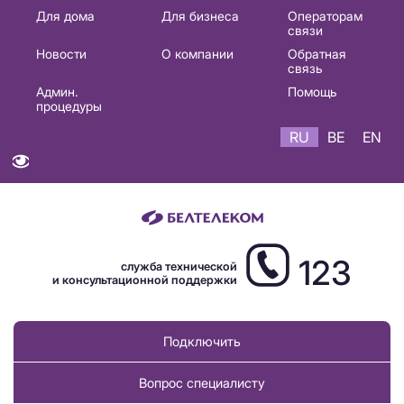
Основная
Для дома
Для бизнеса
Операторам
связи
навигация
Новости
О компании
Обратная
RU
связь
Админ.
Помощь
процедуры
RU
BE
EN
123
служба технической
и консультационной поддержки
Подключить
Вопрос специалисту