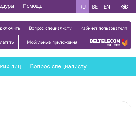
цедуры
Помощь
RU
BE
EN
дключить
Вопрос специалисту
Кабинет пользователя
латить
Мобильные приложения
Купить товар
ких лиц
Вопрос специалисту