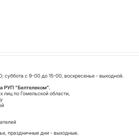
0; суббота с 9-00 до 15-00, воскресенье - выходной.
а РУП "Белтелеком".
х лиц по Гомельской области,
by
ой
ателей
нье, праздничные дни - выходные.