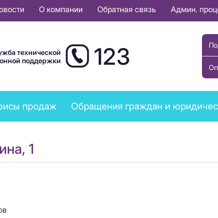
овости
О компании
Обратная связь
Админ. про
По
123
ужба технической
ионной поддержки
Оп
фисы продаж
Обращения граждан и юридичес
ина, 1
ов