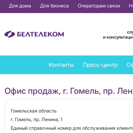
Основная
Для дома
Для бизнеса
Операторам связи
Н
навигация
RU
сл
и консультац
Feedback
Контакты
Пресс-центр
О
menu
Офис продаж, г. Гомель, пр. Лен
Область
Гомельская область
Адрес
г. Гомель, пр. Ленина, 1
Единый справочный номер для обслуживания клиент