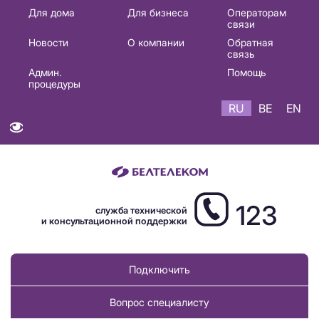
Основная
Для дома
Для бизнеса
Операторам
связи
навигация
Новости
О компании
Обратная
RU
связь
Админ.
Помощь
процедуры
RU
BE
EN
123
служба технической
и консультационной поддержки
Подключить
Вопрос специалисту