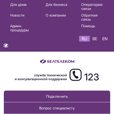
Основная
Для дома
Для бизнеса
Операторам
связи
навигация
Новости
О компании
Обратная
RU
связь
Админ.
Помощь
процедуры
RU
BE
EN
123
служба технической
и консультационной поддержки
Подключить
Вопрос специалисту