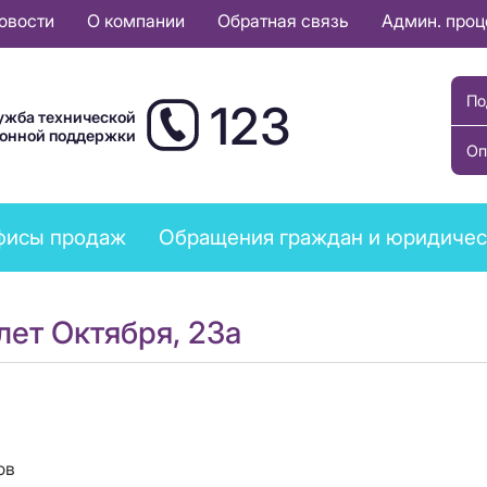
овости
О компании
Обратная связь
Админ. про
По
123
ужба технической
ионной поддержки
Оп
фисы продаж
Обращения граждан и юридичес
лет Октября, 23а
ов