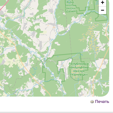
+
−
Печать