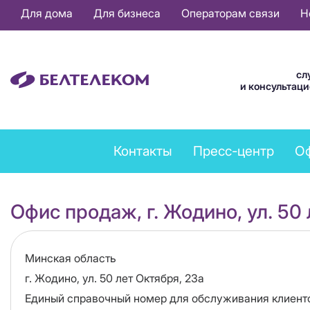
Основная
Для дома
Для бизнеса
Операторам связи
Н
навигация
RU
сл
и консультац
Feedback
Контакты
Пресс-центр
О
menu
Офис продаж, г. Жодино, ул. 50 
Область
Минская область
Адрес
г. Жодино, ул. 50 лет Октября, 23а
Единый справочный номер для обслуживания клиент