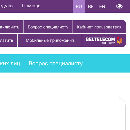
цедуры
Помощь
RU
BE
EN
дключить
Вопрос специалисту
Кабинет пользователя
латить
Мобильные приложения
Купить товар
ких лиц
Вопрос специалисту