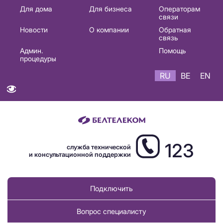
Основная
Для дома
Для бизнеса
Операторам
связи
навигация
Новости
О компании
Обратная
RU
связь
Админ.
Помощь
процедуры
RU
BE
EN
123
служба технической
и консультационной поддержки
Подключить
Вопрос специалисту