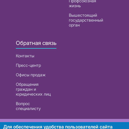
Профсоюзная
жизнь
Вышестоящий
государственный
орган
Обратная связь
Контакты
Пресс-центр
Офисы продаж
Обращения
граждан и
юридических лиц
Вопрос
специалисту
РУП «Белтелеком». УНП 101007741
Для обеспечения удобства пользователей сайта