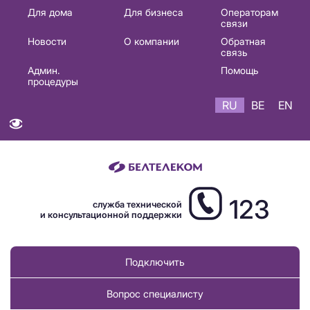
Основная
Для дома
Для бизнеса
Операторам
связи
навигация
Новости
О компании
Обратная
RU
связь
Админ.
Помощь
процедуры
RU
BE
EN
123
служба технической
и консультационной поддержки
Подключить
Вопрос специалисту