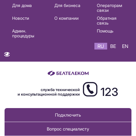
Основная
Для дома
Для бизнеса
Операторам
связи
навигация
Новости
О компании
Обратная
RU
связь
Админ.
Помощь
процедуры
RU
BE
EN
123
служба технической
и консультационной поддержки
Подключить
Вопрос специалисту