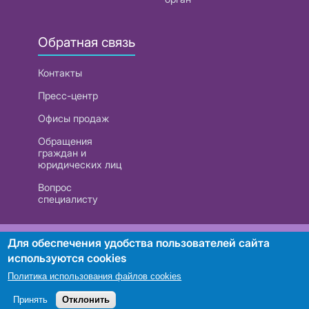
Обратная связь
Контакты
Пресс-центр
Офисы продаж
Обращения
граждан и
юридических лиц
Вопрос
специалисту
РУП «Белтелеком». УНП 101007741
Для обеспечения удобства пользователей сайта
используются cookies
Политика использования файлов cookies
Поиск
Принять
Отклонить