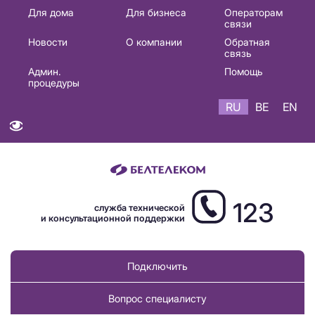
Основная
Для дома
Для бизнеса
Операторам
связи
навигация
Новости
О компании
Обратная
RU
связь
Админ.
Помощь
процедуры
RU
BE
EN
123
служба технической
и консультационной поддержки
Подключить
Вопрос специалисту