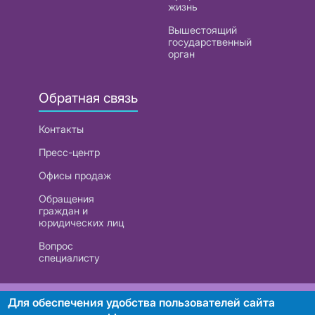
жизнь
Вышестоящий
государственный
орган
Обратная связь
Контакты
Пресс-центр
Офисы продаж
Обращения
граждан и
юридических лиц
Вопрос
специалисту
РУП «Белтелеком». УНП 101007741
Для обеспечения удобства пользователей сайта