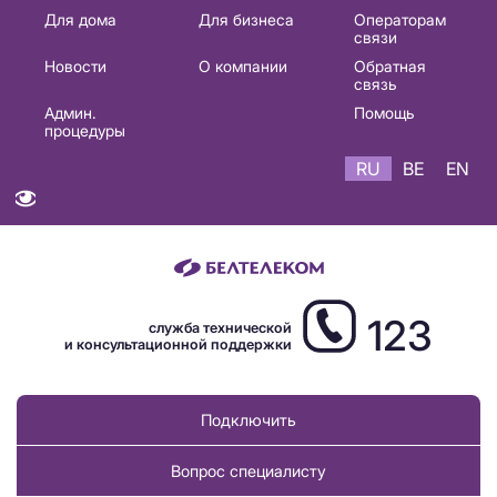
Основная
Для дома
Для бизнеса
Операторам
связи
навигация
Новости
О компании
Обратная
RU
связь
Админ.
Помощь
процедуры
RU
BE
EN
123
служба технической
и консультационной поддержки
Подключить
Вопрос специалисту