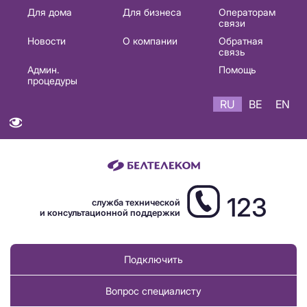
Основная
Для дома
Для бизнеса
Операторам
связи
навигация
Новости
О компании
Обратная
RU
связь
Админ.
Помощь
процедуры
RU
BE
EN
123
служба технической
и консультационной поддержки
Подключить
Вопрос специалисту