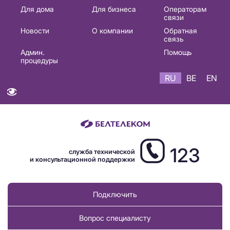
Основная
Для дома
Для бизнеса
Операторам
связи
навигация
Новости
О компании
Обратная
RU
связь
Админ.
Помощь
процедуры
RU
BE
EN
123
служба технической
и консультационной поддержки
Подключить
Вопрос специалисту