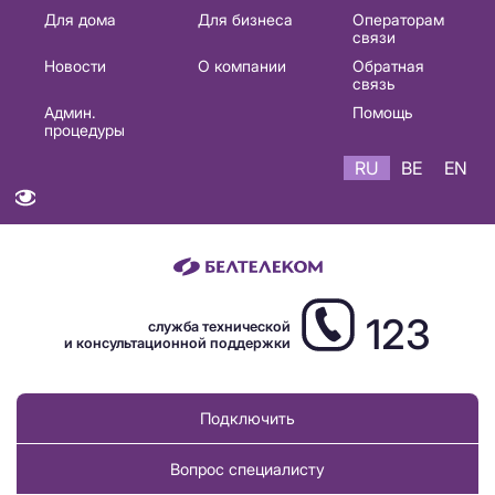
Основная
Для дома
Для бизнеса
Операторам
связи
навигация
Новости
О компании
Обратная
RU
связь
Админ.
Помощь
процедуры
RU
BE
EN
123
служба технической
и консультационной поддержки
Подключить
Вопрос специалисту