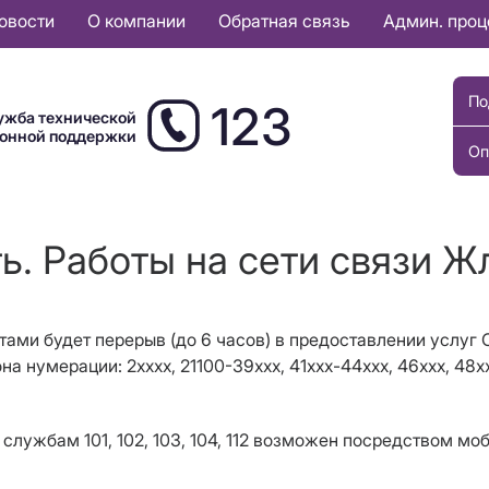
овости
О компании
Обратная связь
Админ. про
По
123
ужба технической
ионной поддержки
Оп
ь. Работы на сети связи Ж
отами будет перерыв (до 6 часов) в предоставлении услуг
а нумерации: 2хххх, 21100-39ххх, 41xxx-44ххх, 46xxх, 48xxx
службам 101, 102, 103, 104, 112 возможен посредством мо