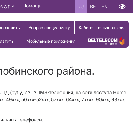
цедуры
Помощь
RU
BE
EN
дключить
Вопрос специалисту
Кабинет пользователя
латить
Мобильные приложения
Купить товар
лобинского района.
 СПД (byfly, ZALA, IMS-телефония, на сети доступа Home
, 49xxx, 50xxx-52xxx, 57ххх, 64xxx, 7хxxx, 90ххх, 93xxx,
бильных телефонов.