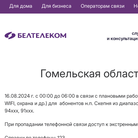
Основная
Для дома
Для бизнеса
Операторам связи
Н
навигация
RU
сл
и консультац
Гомельская област
16.08.2024 г. с 00:00 до 06:00 в связи с плановыми раб
WIFI,
охрана и др.
) для абонентов н.п. Скепня из диапазон
94xxx, 91ххх.
При пропадании телефонной связи доступ к экстренным 
Справки по телефону: 123.