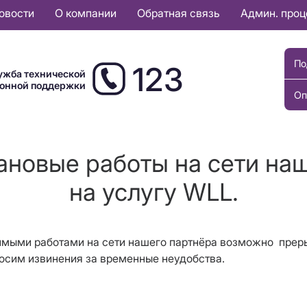
овости
О компании
Обратная связь
Админ. про
По
123
ужба технической
ионной поддержки
Оп
ановые работы на сети на
на услугу WLL.
имыми работами на сети нашего
п
артнёра
возможно
преры
осим извинения за временные неудобства.