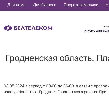
Основная
Для дома
Для бизнеса
Операторам связи
Н
навигация
RU
сл
и консультац
Гродненская область. Пл
03
.
0
5
.2024 в период
с
0
0
:
0
0
до
0
6
:
0
0
в связи с провод
час
а
у
абонентов
г.Гродно и
Гродненско
го
района
.
Прин