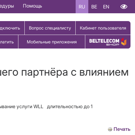
цедуры
Помощь
RU
BE
EN
дключить
Вопрос специалисту
Кабинет пользователя
латить
Мобильные приложения
Купить товар
шего партнёра с влиянием
вание услуги WLL
длительностью до
1
Печать