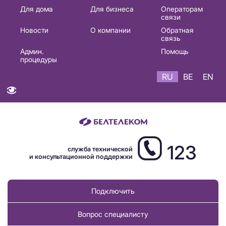
Основная
Для дома
Для бизнеса
Операторам
связи
навигация
Новости
О компании
Обратная
RU
связь
Админ.
Помощь
процедуры
RU
BE
EN
123
служба технической
и консультационной поддержки
Подключить
Вопрос специалисту