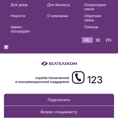
Основная
Для дома
Для бизнеса
Операторам
связи
навигация
Новости
О компании
Обратная
RU
связь
Админ.
Помощь
процедуры
RU
BE
EN
123
служба технической
и консультационной поддержки
Подключить
Вопрос специалисту