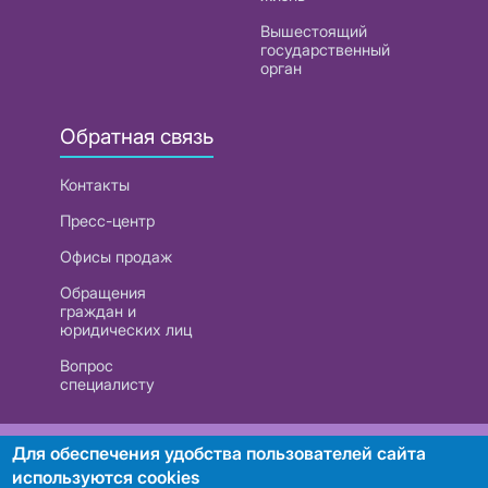
Вышестоящий
государственный
орган
Обратная связь
Контакты
Пресс-центр
Офисы продаж
Обращения
граждан и
юридических лиц
Вопрос
специалисту
РУП «Белтелеком». УНП 101007741
Для обеспечения удобства пользователей сайта
используются cookies