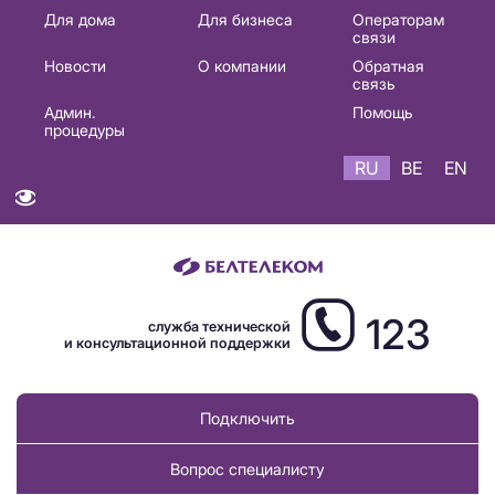
Основная
Для дома
Для бизнеса
Операторам
связи
навигация
Новости
О компании
Обратная
RU
связь
Админ.
Помощь
процедуры
RU
BE
EN
123
служба технической
и консультационной поддержки
Подключить
Вопрос специалисту