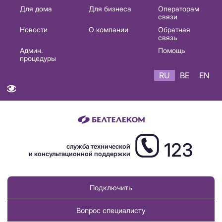
Основная
Для дома
Для бизнеса
Операторам
связи
навигация
Новости
О компании
Обратная
RU
связь
Админ.
Помощь
процедуры
RU
BE
EN
123
служба технической
и консультационной поддержки
Подключить
Вопрос специалисту