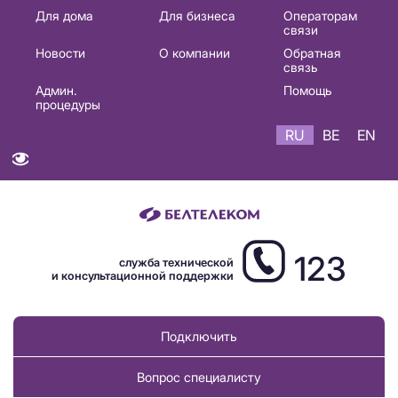
Основная
Для дома
Для бизнеса
Операторам
связи
навигация
Новости
О компании
Обратная
RU
связь
Админ.
Помощь
процедуры
RU
BE
EN
123
служба технической
и консультационной поддержки
Подключить
Вопрос специалисту