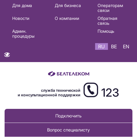
Основная
Для дома
Для бизнеса
Операторам
связи
навигация
Новости
О компании
Обратная
RU
связь
Админ.
Помощь
процедуры
RU
BE
EN
123
служба технической
и консультационной поддержки
Подключить
Вопрос специалисту