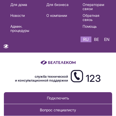
Основная
Для дома
Для бизнеса
Операторам
связи
навигация
Новости
О компании
Обратная
RU
связь
Админ.
Помощь
процедуры
RU
BE
EN
123
служба технической
и консультационной поддержки
Подключить
Вопрос специалисту