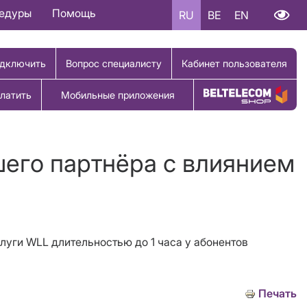
цедуры
Помощь
RU
BE
EN
дключить
Вопрос специалисту
Кабинет пользователя
латить
Мобильные приложения
Купить товар
шего партнёра с влиянием
луги WLL длительностью до 1 часа у абонентов
Печать