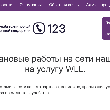
овости
О компании
Обратная связь
Админ. про
По
123
ужба технической
ионной поддержки
Оп
ановые работы на сети на
на услугу WLL.
ботами на сети нашего партнёра, возможно, прерывание ус
 за временные неудобства.