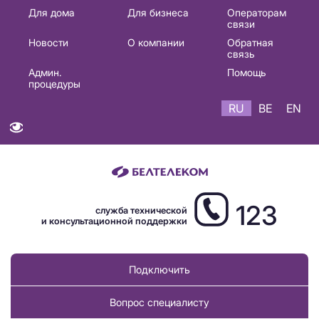
Основная
Для дома
Для бизнеса
Операторам
связи
навигация
Новости
О компании
Обратная
RU
связь
Админ.
Помощь
процедуры
RU
BE
EN
123
служба технической
и консультационной поддержки
Подключить
Вопрос специалисту