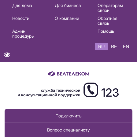
Основная
Для дома
Для бизнеса
Операторам
связи
навигация
Новости
О компании
Обратная
RU
связь
Админ.
Помощь
процедуры
RU
BE
EN
123
служба технической
и консультационной поддержки
Подключить
Вопрос специалисту