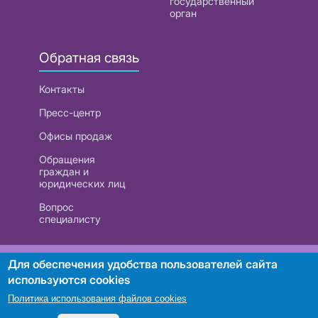
государственный
орган
Обратная связь
Контакты
Пресс-центр
Офисы продаж
Обращения
граждан и
юридических лиц
Вопрос
специалисту
РУП «Белтелеком». УНП 101007741
Для обеспечения удобства пользователей сайта
используются cookies
Политика использования файлов cookies
Поиск