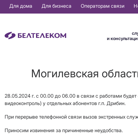
Основная
Для дома
Для бизнеса
Операторам связи
Н
навигация
RU
сл
и консультац
Могилевская область
28.05.2024 г. с 00.00 до 06.00 в связи с работами буде
видеоконтроль) у отдельных абонентов г.п. Дрибин.
При перерыве телефонной связи вызов экстренных служб
Приносим извинения за причиненные неудобства.