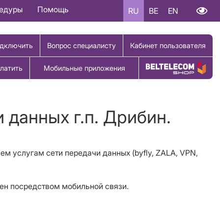
цедуры
Помощь
RU
BE
EN
дключить
Вопрос специалисту
Кабинет пользователя
латить
Мобильные приложения
Купить товар
 данных г.п. Дрибин.
сем услугам сети передачи данных (byfly, ZALA, VPN,
жен посредством мобильной связи.