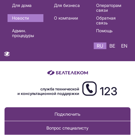
Основная
Для дома
Для бизнеса
Операторам
связи
навигация
Новости
О компании
Обратная
RU
связь
Админ.
Помощь
процедуры
RU
BE
EN
123
служба технической
и консультационной поддержки
Подключить
Вопрос специалисту