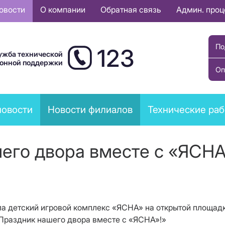
овости
О компании
Обратная связь
Админ. про
По
123
ужба технической
ионной поддержки
Оп
новости
Новости филиалов
Технические ра
его двора вместе с «ЯСНА»
а детский игровой комплекс «ЯСНА» на открытой площадке 
«Праздник нашего двора вместе с «ЯСНА»!»