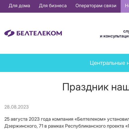
Основная
Для дома
Для бизнеса
Операторам связи
Н
навигация
RU
сл
и консультац
News
Центральные 
menu
Праздник наш
28.08.2023
25 августа 2023 года компания «Белтелеком» установил
Дзержинского, 71 в рамках Республиканского проекта 