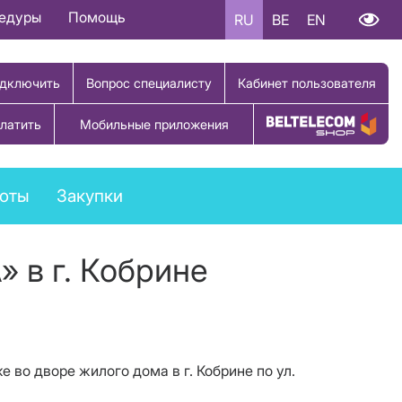
цедуры
Помощь
RU
BE
EN
дключить
Вопрос специалисту
Кабинет пользователя
латить
Мобильные приложения
Купить товар
боты
Закупки
 в г. Кобрине
во дворе жилого дома в г. Кобрине по ул.