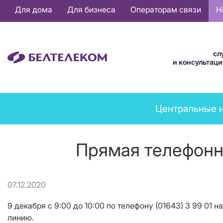
Основная
Для дома
Для бизнеса
Операторам связи
Н
навигация
RU
сл
и консультац
News
Центральные 
menu
Прямая телефонн
07.12.2020
9 декабря с 9:00 до 10:00 по телефону (01643) 3 99 0
линию.