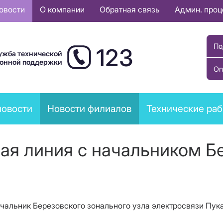
овости
О компании
Обратная связь
Админ. про
По
123
ужба технической
ионной поддержки
Оп
новости
Новости филиалов
Технические ра
ая линия с начальником Б
1 начальник Березовского зонального узла электросвязи П