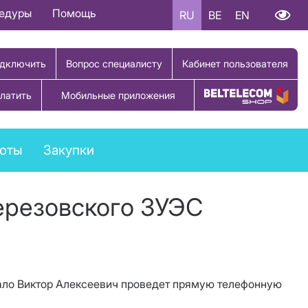
цедуры
Помощь
RU
BE
EN
дключить
Вопрос специалисту
Кабинет пользователя
латить
Мобильные приложения
Купить товар
боты
Закупки
ерезовского ЗУЭС
укало Виктор Алексеевич проведет прямую телефонную