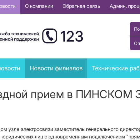
овости
О компании
Обратная связь
Админ. про
По
123
ужба технической
ионной поддержки
Оп
новости
Новости филиалов
Технические ра
здной прием в ПИНСКОМ 
льном узле электросвязи заместитель генерального дирек
 юридических лиц с одновременным подключением "прямой