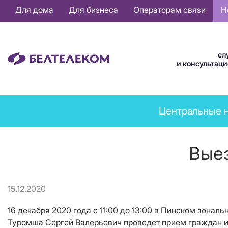
Основная
Для дома
Для бизнеса
Операторам связи
Н
навигация
RU
сл
и консультац
News
Центральные 
menu
Вые
15.12.2020
16 декабря 2020 года с 11:00 до 13:00 в Пинском зона
Туромша Сергей Валерьевич проведет прием граждан и