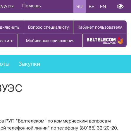
цедуры
Помощь
RU
BE
EN
дключить
Вопрос специалисту
Кабинет пользователя
латить
Мобильные приложения
Купить товар
боты
Закупки
ЗУЭС
тора РУП "Белтелеком" по коммерческим вопросам
 телефонной линии" по телефону (80165) 32-20-20.