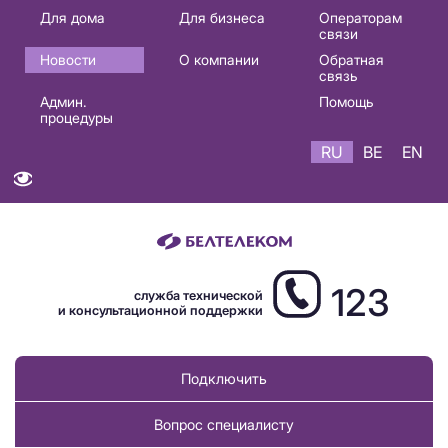
Основная
Для дома
Для бизнеса
Операторам
связи
навигация
Новости
О компании
Обратная
RU
связь
Админ.
Помощь
процедуры
RU
BE
EN
123
служба технической
и консультационной поддержки
Подключить
Вопрос специалисту