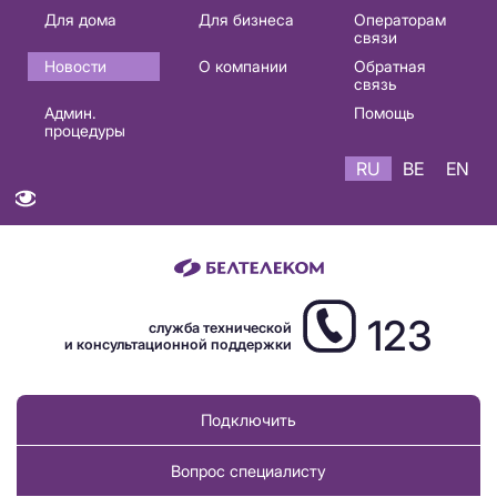
Основная
Для дома
Для бизнеса
Операторам
связи
навигация
Новости
О компании
Обратная
RU
связь
Админ.
Помощь
процедуры
RU
BE
EN
123
служба технической
и консультационной поддержки
Подключить
Вопрос специалисту