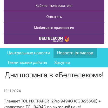
Кабинет пользователя
Оплатить
Мобильные приложения
Купить товар
News
Центральные новости
Новости филиалов
menu
Технические работы
Закупки
Дни шопинга в «Белтелеком»!
12.11.2024
Планшет TCL NXTPAPER 12Pro 9494G (8GB/256GB) +
клавиатура TCL 9494G по выгодной цене!