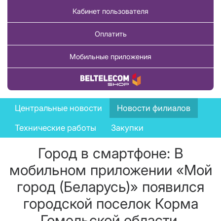
Кабинет пользователя
Оплатить
Мобильные приложения
Купить товар
News
Центральные новости
Новости филиалов
menu
Технические работы
Закупки
Город в смартфоне: В
мобильном приложении «Мой
город (Беларусь)» появился
городской поселок Корма
Гомельской области.