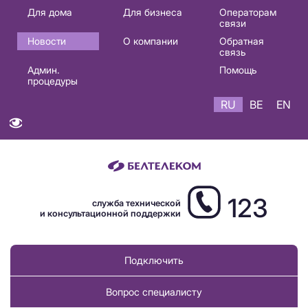
Основная
Для дома
Для бизнеса
Операторам
связи
навигация
Новости
О компании
Обратная
RU
связь
Админ.
Помощь
процедуры
RU
BE
EN
123
служба технической
и консультационной поддержки
Подключить
Вопрос специалисту