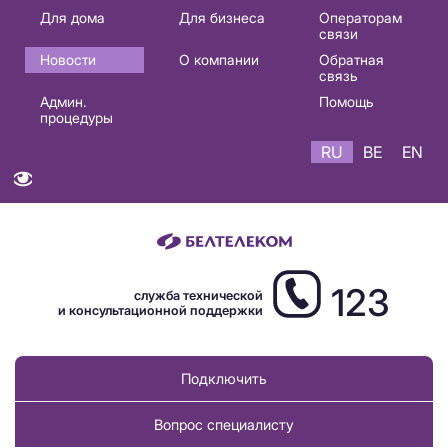
Основная
Для дома
Для бизнеса
Операторам
связи
навигация
Новости
О компании
Обратная
RU
связь
Админ.
Помощь
процедуры
RU
BE
EN
123
служба технической
и консультационной поддержки
Подключить
Вопрос специалисту