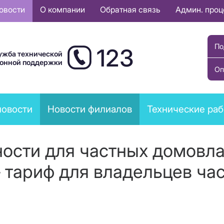
овости
О компании
Обратная связь
Админ. про
По
123
ужба технической
ионной поддержки
Оп
новости
Новости филиалов
Технические ра
ости для частных домовла
– тариф для владельцев ча