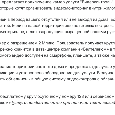
предлагает подключение камер услуги "Видеоконтроль" п
оторые хотят организовать видеомониторинг внутри жило
ей в период вашего отсутствия или не выходя из дома. Е
стей. Если на вашей территории ещё нет жилых построек,
ойматериалов, сельхозпродукции, выращенной вашими рука
мер с разрешением 2 Мпикс. Пользователь получает кругл
ережно хранится в дата-центре компании «Белтелеком» в 
смотр видео доступен на смартфоне, планшете, а также н
ание территории частного дома и предложат, где лучше 
ации и установлено оборудование для услуги. В случае 
быть объединены в общую систему видеоконтроля с облач
бесплатному круглосуточному номеру 123 или сервисном 
леком»
(услуга предоставляется при наличии технической