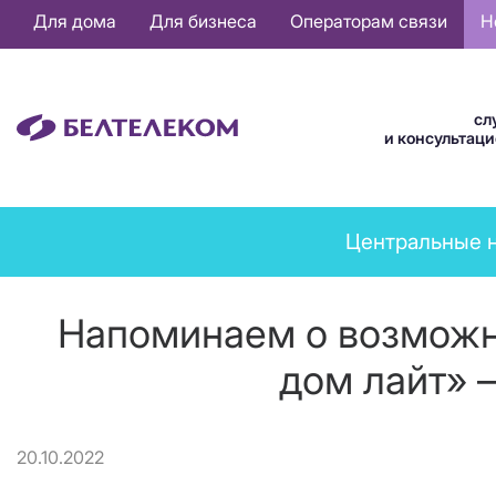
Основная
Для дома
Для бизнеса
Операторам связи
Н
навигация
RU
сл
и консультац
News
Центральные 
menu
Напоминаем о возможн
дом лайт» 
20.10.2022