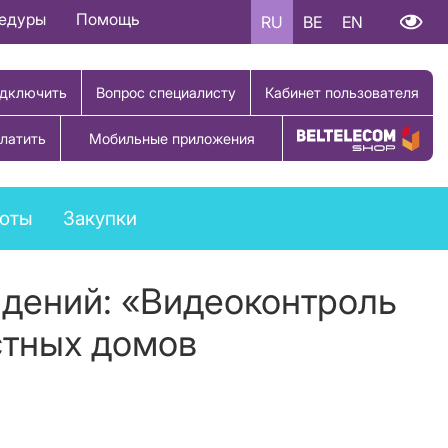
цедуры
Помощь
RU
BE
EN
дключить
Вопрос специалисту
Кабинет пользователя
латить
Мобильные приложения
Купить товар
боты
Закупки
дений: «Видеоконтроль
стных домов