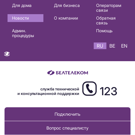
Основная
Для дома
Для бизнеса
Операторам
связи
навигация
Новости
О компании
Обратная
RU
связь
Админ.
Помощь
процедуры
RU
BE
EN
123
служба технической
и консультационной поддержки
Подключить
Вопрос специалисту