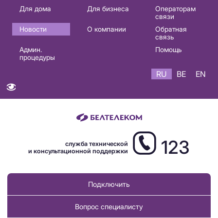
Основная
Для дома
Для бизнеса
Операторам
связи
навигация
Новости
О компании
Обратная
RU
связь
Админ.
Помощь
процедуры
RU
BE
EN
123
служба технической
и консультационной поддержки
Подключить
Вопрос специалисту