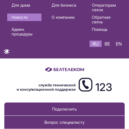
Основная
Для дома
Для бизнеса
Операторам
связи
навигация
Новости
О компании
Обратная
RU
связь
Админ.
Помощь
процедуры
RU
BE
EN
123
служба технической
и консультационной поддержки
Подключить
Вопрос специалисту